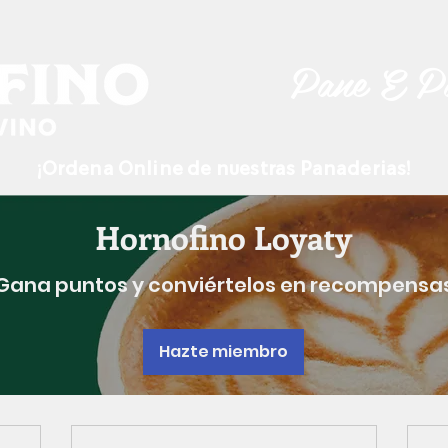
Pane E P
¡Ordena Online de nuestras Panaderias!
Hornofino Loyaty
Gana puntos y conviértelos en recompensa
Hazte miembro