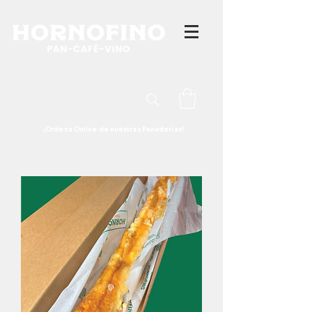
¡Ordena Online de nuestras Panaderias!