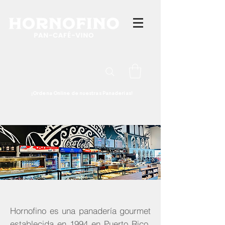
¡Ordena Online de nuestras Panaderias!
Hornofino es una panadería gourmet
establecida en 1994 en Puerto Rico,